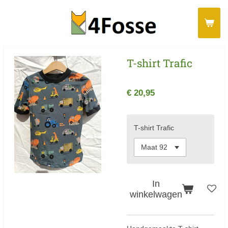
Ga
direct
naar
de
T-shirt Trafic
hoofdinhoud
€ 20,95
T-shirt Trafic
In
winkelwagen