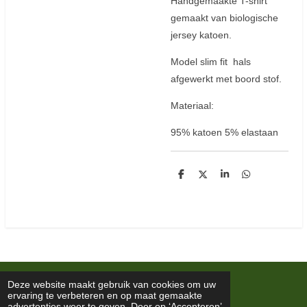
Handgemaakte T-shirt
gemaakt van biologische
jersey katoen.
Model slim fit hals
afgewerkt met boord stof.
Materiaal:
95% katoen 5% elastaan
D
D
S
D
e
e
h
e
l
e
a
l
e
l
r
e
n
e
n
© 2019 4Fosse
Deze website maakt gebruik van cookies om uw
ervaring te verbeteren en op maat gemaakte
advertenties weer te geven. Door op ‘Accepteren’