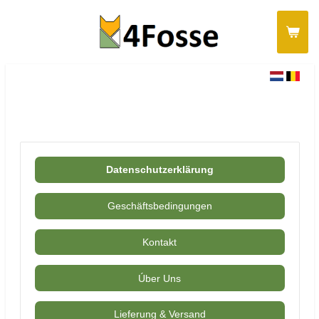
Ga
direct
naar
de
hoofdinhoud
Datenschutzerklärung
Geschäftsbedingungen
Kontakt
Úber Uns
Lieferung & Versand