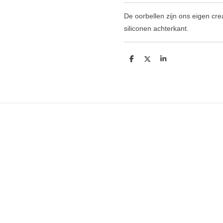
De oorbellen zijn ons eigen cre
siliconen achterkant.
D
D
S
e
e
h
l
e
a
e
l
r
n
e