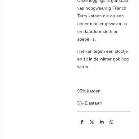
Onze leggings is gemaakt
van hoogwaardig French
Terry katoen die op een
ander manier geweven is
en daardoor sterk en
soepel is.
Het kan tegen een stootje
en zit in de winter ook nog
warm.
95% katoen
5% Elastaan
D
D
S
D
e
e
h
e
l
e
a
l
e
l
r
e