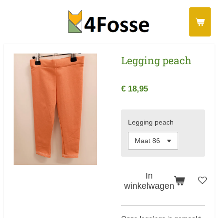
Ga
direct
naar
de
Legging peach
hoofdinhoud
€ 18,95
Legging peach
In
winkelwagen