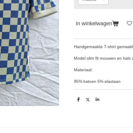
In winkelwagen
Handgemaakte T-shirt gemaakt 
Model slim fit mouwen en hals 
Materiaal:
95% katoen 5% elastaan
D
D
S
e
e
h
l
e
a
e
l
r
n
e