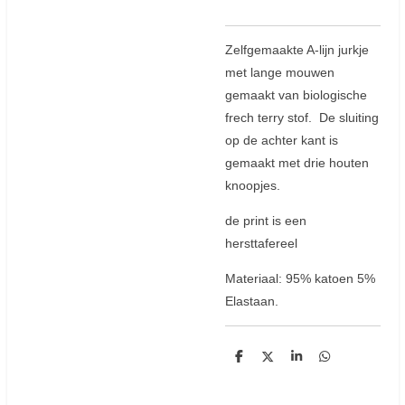
Zelfgemaakte A-lijn jurkje
met lange mouwen
gemaakt van biologische
frech terry stof. De sluiting
op de achter kant is
gemaakt met drie houten
knoopjes.
de print is een
hersttafereel
Materiaal: 95% katoen 5%
Elastaan.
D
D
S
D
e
e
h
e
l
e
a
l
e
l
r
e