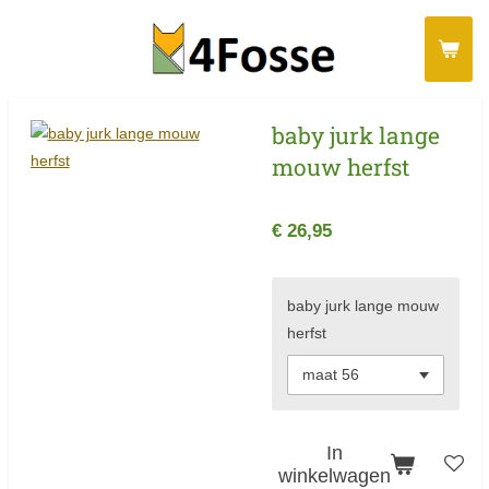
Ga
direct
naar
de
baby jurk lange
hoofdinhoud
mouw herfst
€ 26,95
baby jurk lange mouw
herfst
In
winkelwagen