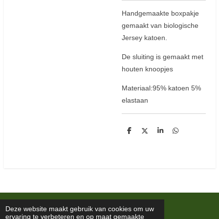
Handgemaakte boxpakje
gemaakt van biologische
Jersey katoen.
De sluiting is gemaakt met
houten knoopjes
Materiaal:95% katoen 5%
elastaan
D
D
S
D
e
e
h
e
l
e
a
l
e
l
r
e
n
e
n
© 2019 4Fosse
Deze website maakt gebruik van cookies om uw
ervaring te verbeteren en op maat gemaakte