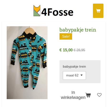
Ga
direct
naar
de
babypakje trein
hoofdinhoud
Sale!
€ 15,00
€ 28,95
babypakje trein
In
winkelwagen